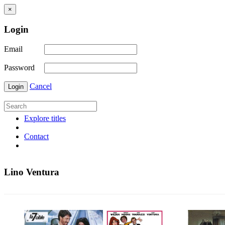
×
Login
Email
Password
Cancel
Login
Explore titles
Contact
Lino Ventura