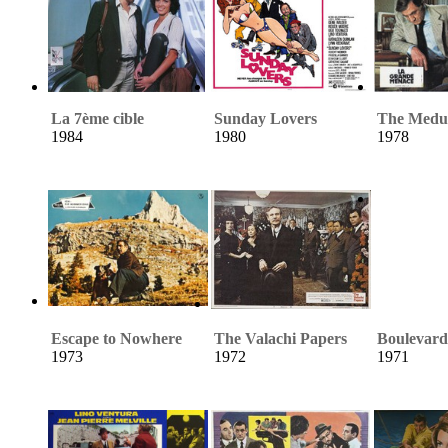
La 7ème cible
Sunday Lovers
The Medu
1984
1980
1978
Escape to Nowhere
The Valachi Papers
Boulevar
1973
1972
1971