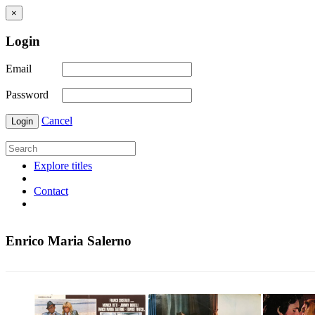
×
Login
Email
Password
Cancel
Login
Explore titles
Contact
Enrico Maria Salerno